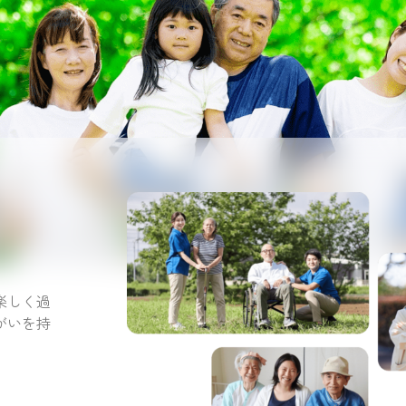
。
楽しく過
がいを持