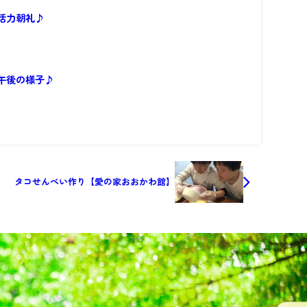
活力朝礼♪
午後の様子♪
タコせんべい作り【愛の家おおかわ館】