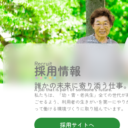
Recruit
採用情報
誰かの未来に寄り添う仕事
A job that is part of someone’s future.
私たちは、「幼・青・老共生」全ての世代が
ごせるよう、利用者の生きがいを第一にやり
って働ける環境づくりに取り組んでいます。
採用サイトへ