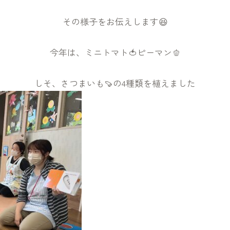
その様子をお伝えします😆
今年は、ミニトマト🍅ピーマン🫑
しそ、さつまいも🍠の4種類を植えました