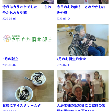
今日はカラオケでした！ さわ
今日のお散歩！ さわやかおお
やかおおみや館
みや館
2026-08-05
2026-08-04
8月の献立
7月のお誕生日会🎉
2026-08-02
2026-07-30
食後にアイスクリーム💕
入居者様の記念日にご家族の皆
様が面会に来て下さいまし