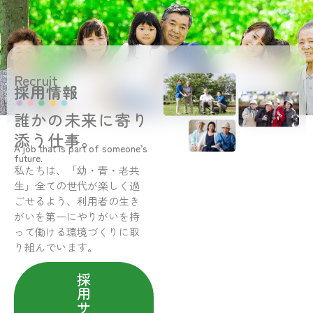
Recruit
採用情報
誰かの未来に寄り
添う仕事。
A job that is part of someone’s
future.
私たちは、「幼・青・老共
生」全ての世代が楽しく過
ごせるよう、利用者の生き
がいを第一にやりがいを持
って働ける環境づくりに取
り組んでいます。
採
用
サ