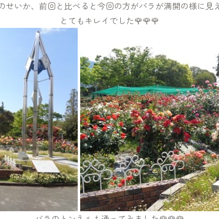
のせいか、前回と比べると今回の方がバラが満開の様に見
とてもキレイでした🌹🌹🌹
バラのトンネルも通ってみました🌹🌹🌹