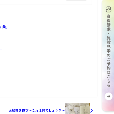
ヶ条』
ー
お絵描き遊び〜これは何でしょう？〜