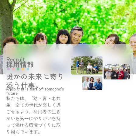
Recruit
採用情報
誰かの未来に寄り
添う仕事。
A job that is part of someone’s
future.
私たちは、「幼・青・老共
生」全ての世代が楽しく過
ごせるよう、利用者の生き
がいを第一にやりがいを持
って働ける環境づくりに取
り組んでいます。