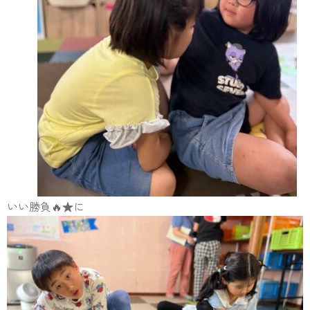
いい勝負🔥★に