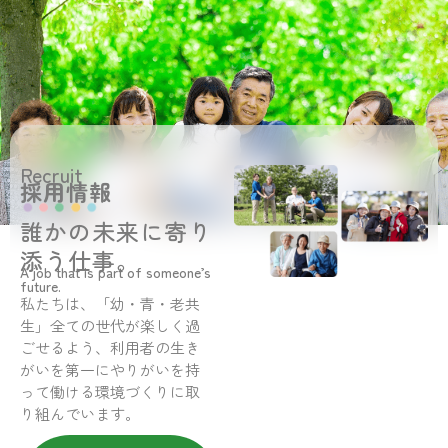
Recruit
採用情報
誰かの未来に寄り
添う仕事。
A job that is part of someone’s
future.
私たちは、「幼・青・老共
生」全ての世代が楽しく過
ごせるよう、利用者の生き
がいを第一にやりがいを持
って働ける環境づくりに取
り組んでいます。