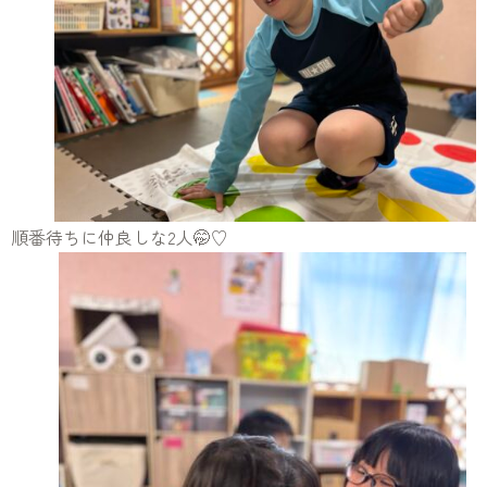
順番待ちに仲良しな2人🤭♡