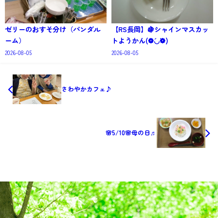
ゼリーのおすそ分け（パンダル
【RS長岡】🍇シャインマスカッ
ーム）
トようかん(❁´◡`❁)
2026-08-05
2026-08-05
さわやかカフェ♪
🌸5/10🌸母の日♬