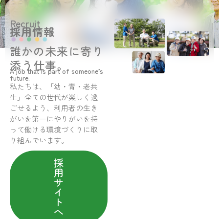
Recruit
採用情報
誰かの未来に寄り
添う仕事。
A job that is part of someone’s
future.
私たちは、「幼・青・老共
生」全ての世代が楽しく過
ごせるよう、利用者の生き
がいを第一にやりがいを持
って働ける環境づくりに取
り組んでいます。
採
用
サ
イ
ト
へ