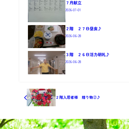
７月献立
2026-07-01
２階 ２７日昼食♪
2026-06-28
３階 ２６日活力朝礼♪
2026-06-28
２階入居者様 贈り物②♪