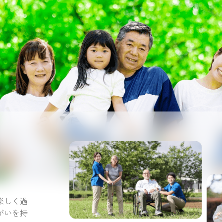
。
楽しく過
がいを持