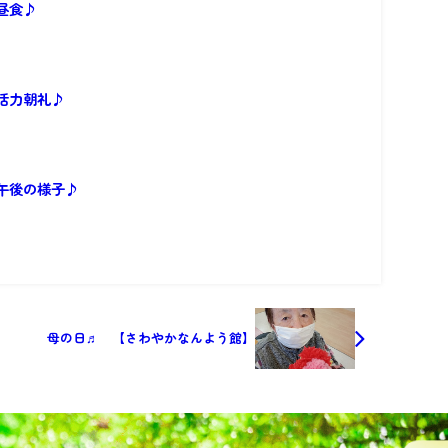
昼食♪
活力朝礼♪
午後の様子♪
母の日♬ 【さわやかなんよう館】