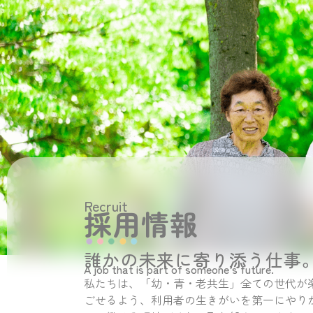
Recruit
採用情報
誰かの未来に寄り添う仕事
A job that is part of someone’s future.
私たちは、「幼・青・老共生」全ての世代が
ごせるよう、利用者の生きがいを第一にやり