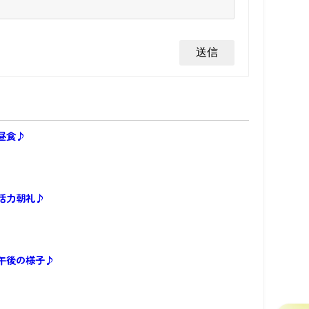
昼食♪
活力朝礼♪
午後の様子♪