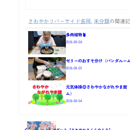
さわやかリバーサイド長岡
,
未分類
の関連
多肉植物🪴
2026-08-06
ゼリーのおすそ分け（パンダルー
2026-08-05
元気体操😊さわやかながれやま館
ム）
2026-08-04
ダンス【さわやかさくらのもり】