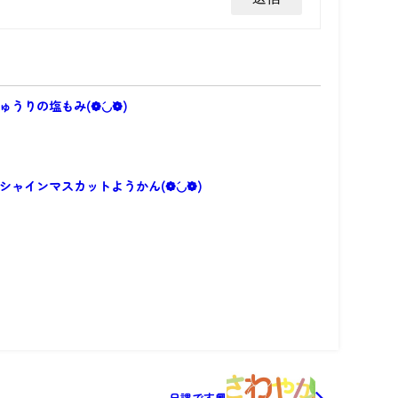
うりの塩もみ(❁´◡`❁)
シャインマスカットようかん(❁´◡`❁)
日課です📕