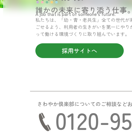
誰かの未来に寄り添う仕事
A job that is part of someone’s future.
私たちは、「幼・青・老共生」全ての世代が
ごせるよう、利用者の生きがいを第一にやり
って働ける環境づくりに取り組んでいます。
採用サイトへ
さわやか倶楽部についての
ご相談など
0120-9