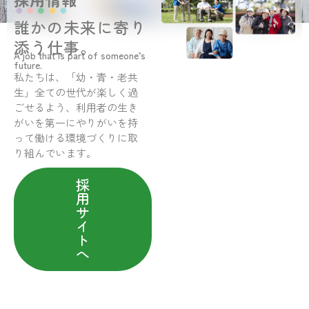
誰かの未来に寄り
添う仕事。
A job that is part of someone’s
future.
私たちは、「幼・青・老共
生」全ての世代が楽しく過
ごせるよう、利用者の生き
がいを第一にやりがいを持
って働ける環境づくりに取
り組んでいます。
採
用
サ
イ
ト
へ