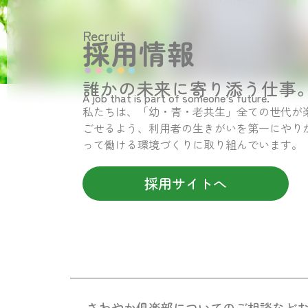
Recruit
採用情報
誰かの未来に寄り添う仕事
A job that is part of someone’s future.
私たちは、「幼・青・老共生」全ての世代が
ごせるよう、利用者の生きがいを第一にやり
って働ける環境づくりに取り組んでいます。
採用サイトへ
さわやか倶楽部についての
ご相談など