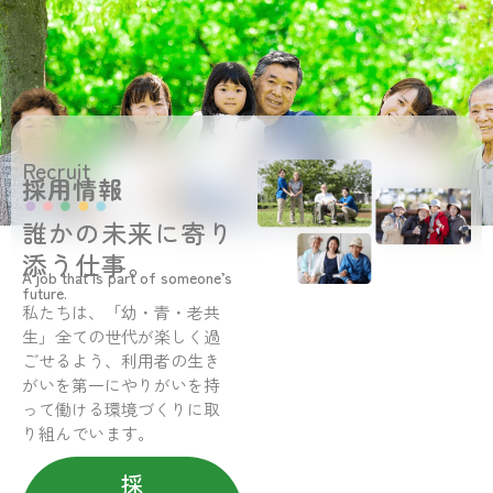
Recruit
採用情報
誰かの未来に寄り
添う仕事。
A job that is part of someone’s
future.
私たちは、「幼・青・老共
生」全ての世代が楽しく過
ごせるよう、利用者の生き
がいを第一にやりがいを持
って働ける環境づくりに取
り組んでいます。
採