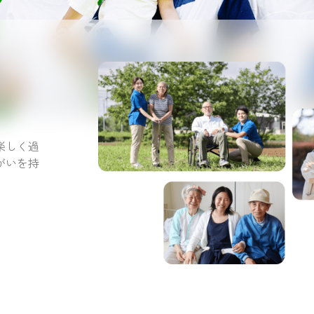
。
楽しく過
がいを持