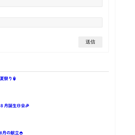
夏祭り🏮
８月誕生日会🎉
8月の献立🍚