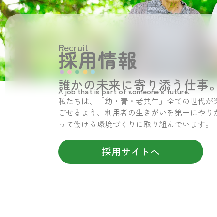
Recruit
採用情報
誰かの未来に寄り添う仕事
A job that is part of someone’s future.
私たちは、「幼・青・老共生」全ての世代が
ごせるよう、利用者の生きがいを第一にやり
って働ける環境づくりに取り組んでいます。
採用サイトへ