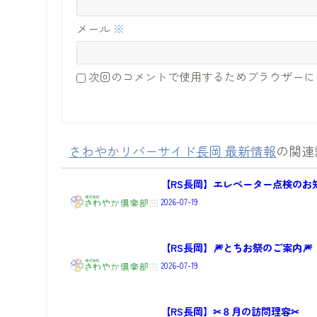
メール
※
次回のコメントで使用するためブラウザーに
さわやかリバーサイド長岡 最新情報
の関連
【RS長岡】エレベーター点検のお
2026-07-19
【RS長岡】🎆とちお祭のご案内🎆
2026-07-19
【RS長岡】✂８月の訪問理容✂