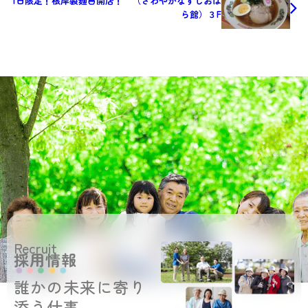
1日限定！根岸製麺🍜開店！ （さわやかなすしおば
ら館）３F
Recruit
採用情報
誰かの未来に寄り
添う仕事。