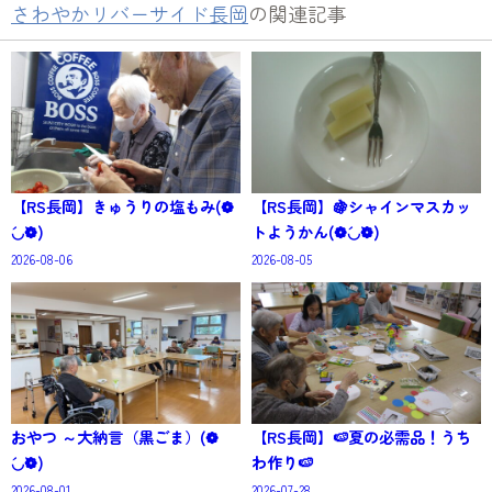
さわやかリバーサイド長岡
の関連記事
【RS長岡】きゅうりの塩もみ(❁
【RS長岡】🍇シャインマスカッ
´◡`❁)
トようかん(❁´◡`❁)
2026-08-06
2026-08-05
おやつ ～大納言（黒ごま）(❁
【RS長岡】🍉夏の必需品！うち
´◡`❁)
わ作り🍉
2026-08-01
2026-07-28