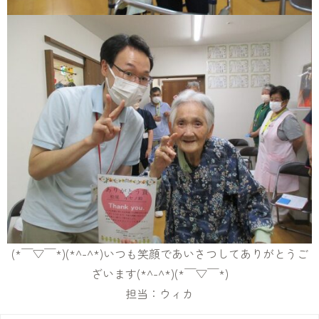
(*￣▽￣*)(*^-^*)いつも笑顔であいさつしてありがとうご
ざいます(*^-^*)(*￣▽￣*)
担当：ウィカ