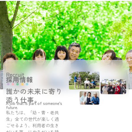
Recruit
採用情報
誰かの未来に寄り
添う仕事。
A job that is part of someone’s
future.
私たちは、「幼・青・老共
生」全ての世代が楽しく過
ごせるよう、利用者の生き
がいを第一にやりがいを持