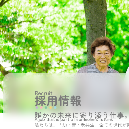
Recruit
採用情報
誰かの未来に寄り添う仕事
A job that is part of someone’s future.
私たちは、「幼・青・老共生」全ての世代が