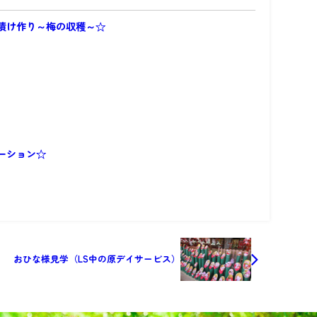
漬け作り～梅の収穫～☆
ーション☆
おひな様見学（LS中の原デイサービス）