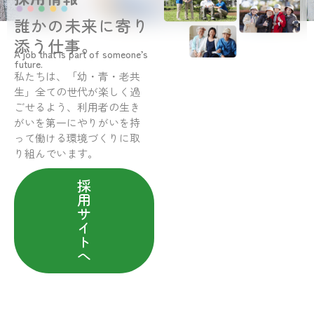
誰かの未来に寄り
添う仕事。
A job that is part of someone’s
future.
私たちは、「幼・青・老共
生」全ての世代が楽しく過
ごせるよう、利用者の生き
がいを第一にやりがいを持
って働ける環境づくりに取
り組んでいます。
採
用
サ
イ
ト
へ