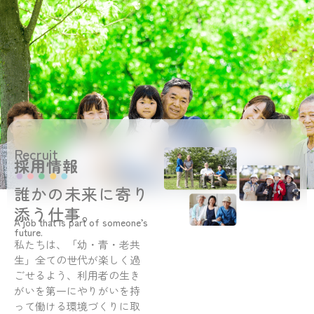
Recruit
採用情報
誰かの未来に寄り
添う仕事。
A job that is part of someone’s
future.
私たちは、「幼・青・老共
生」全ての世代が楽しく過
ごせるよう、利用者の生き
がいを第一にやりがいを持
って働ける環境づくりに取