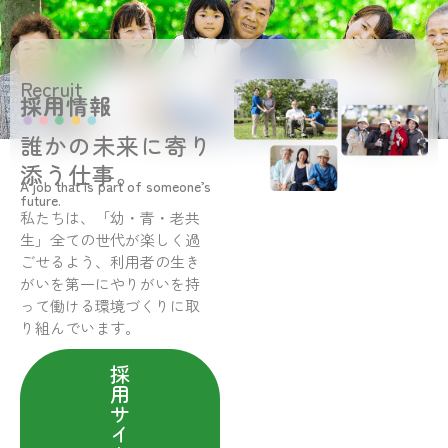
Recruit
採用情報
誰かの未来に寄り
添う仕事。
A job that is part of someone’s
future.
私たちは、「幼・青・老共
生」全ての世代が楽しく過
ごせるよう、利用者の生き
がいを第一にやりがいを持
って働ける環境づくりに取
り組んでいます。
採
用
サ
イ