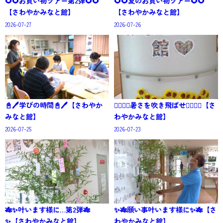
🌻🌻お買い物ツアー第2弾🌻🌻
🌻🌻夏のお買い物ツアー🌻🌻
【さわやかみなと館】
【さわやかみなと館】
2026-07-27
2026-07-26
📓🖊️学びの時間📓🖊️【さわやか
🏄‍♀️🏄‍♂️暑さを吹き飛ばせ🏄‍♀️🏄‍♂️【さ
みなと館】
わやかみなと館】
2026-07-25
2026-07-23
🎋✨叶います様に…第2弾🎋
✨🎋願い事叶います様に✨🎋【さ
✨【さわやかみなと館】
わやかみなと館】