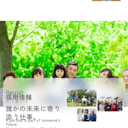
Recruit
採用情報
誰かの未来に寄り
添う仕事。
A job that is part of someone’s
future.