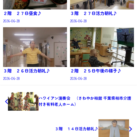
２階 ２７日昼食♪
３階 ２７日活力朝礼♪
2026-06-28
2026-06-28
３階 ２６日活力朝礼♪
２階 ２５日午後の様子♪
2026-06-28
2026-06-28
ハワイアン演奏会 （さわやか柏館 千葉県柏市介護
付き有料老人ホーム）
３階 １４日活力朝礼♪