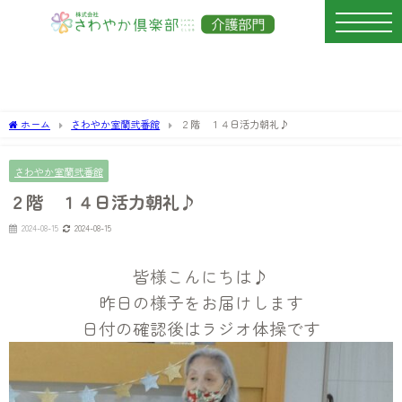
ホーム
さわやか室蘭弐番館
２階 １４日活力朝礼♪
さわやか室蘭弐番館
２階 １４日活力朝礼♪
2024-08-15
2024-08-15
皆様こんにちは♪
昨日の様子をお届けします
日付の確認後はラジオ体操です