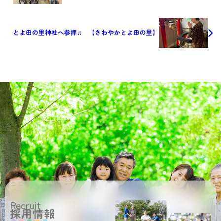
とよ田の里神社へ参拝♫ 【さわやかとよ田の里】
Recruit
採用情報