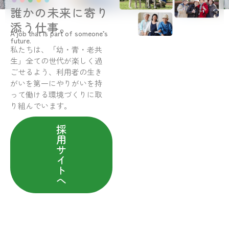
誰かの未来に寄り
添う仕事。
A job that is part of someone’s
future.
私たちは、「幼・青・老共
生」全ての世代が楽しく過
ごせるよう、利用者の生き
がいを第一にやりがいを持
って働ける環境づくりに取
り組んでいます。
採
用
サ
イ
ト
へ