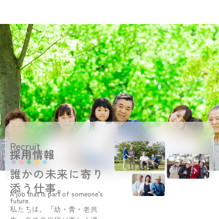
Recruit
採用情報
誰かの未来に寄り
添う仕事。
A job that is part of someone’s
future.
私たちは、「幼・青・老共