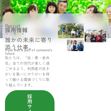
Recruit
採用情報
誰かの未来に寄り
添う仕事。
A job that is part of someone’s
future.
私たちは、「幼・青・老共
生」全ての世代が楽しく過
ごせるよう、利用者の生き
がいを第一にやりがいを持
って働ける環境づくりに取
り組んでいます。
採
用
サ