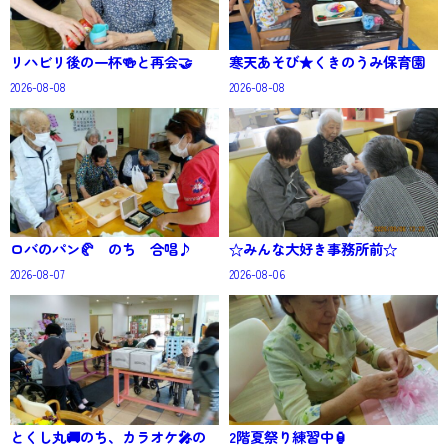
リハビリ後の一杯🍻と再会🤝
寒天あそび★くきのうみ保育園
2026-08-08
2026-08-08
ロバのパン🥐 のち 合唱♪
☆みんな大好き事務所前☆
2026-08-07
2026-08-06
とくし丸🚚のち、カラオケ🎤の
2階夏祭り練習中🏮