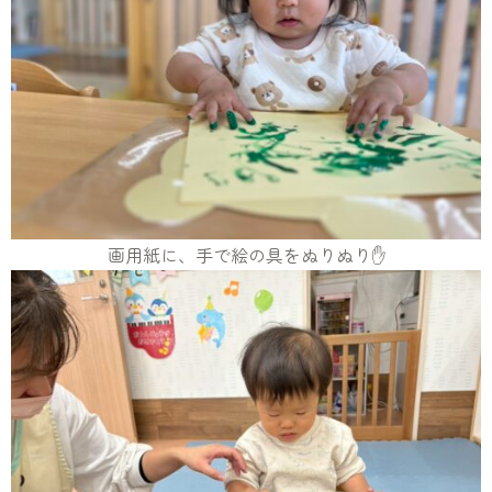
画用紙に、手で絵の具をぬりぬり✋