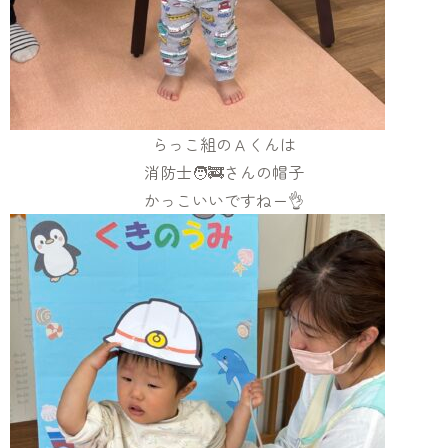
らっこ組のＡくんは
消防士🧑‍🚒さんの帽子
かっこいいですねー👌