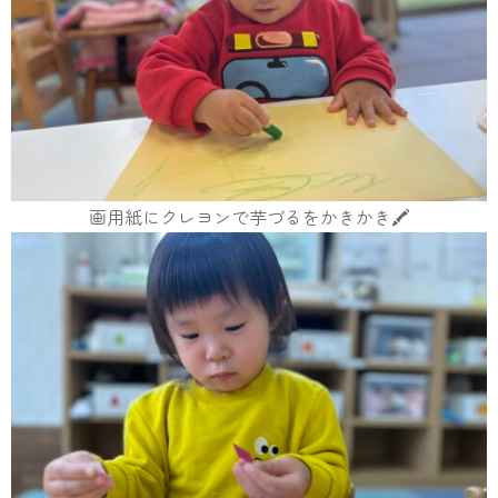
画用紙にクレヨンで芋づるをかきかき🖍