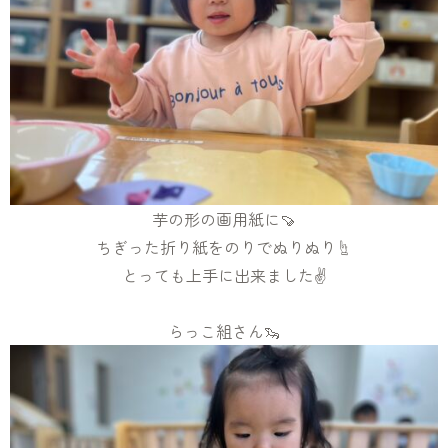
芋の形の画用紙に🍠
ちぎった折り紙をのりでぬりぬり☝️
とっても上手に出来ました✌️
らっこ組さん🦦