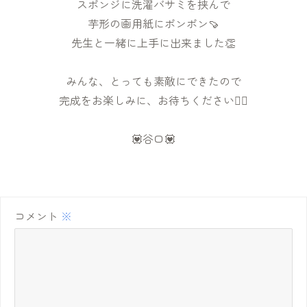
スポンジに洗濯バサミを挟んで
芋形の画用紙にポンポン🍠
先生と一緒に上手に出来ました👏
みんな、とっても素敵にできたので
完成をお楽しみに、お待ちください🙇‍♀️
💟谷口💟
コメント
※