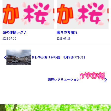
頭の体操レク♪
曇りのち晴れ
2026-07-30
2026-07-29
さわやかおけがわ館 8月5日(´▽`ʃ♡ƪ)
調理レクリエーション