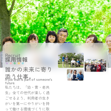
Recruit
採用情報
誰かの未来に寄り
添う仕事。
A job that is part of someone’s
future.
私たちは、「幼・青・老共
生」全ての世代が楽しく過
ごせるよう、利用者の生き
がいを第一にやりがいを持
って働ける環境づくりに取