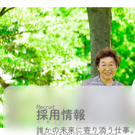
Recruit
採用情報
誰かの未来に寄り添う仕事
A job that is part of someone’s future.