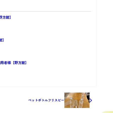
野方館】
館】
利用者様【野方館】
ペットボトルフリスビー