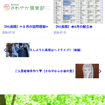
【RS長岡】✂８月の訪問理容✂
【RS長岡】🍚8月の献立🍚
2026-07-15
2026-07-15
久しぶりに高塔山へドライブ‼（後編）
ご入居者様手作り👘【さわやかふか家の里】