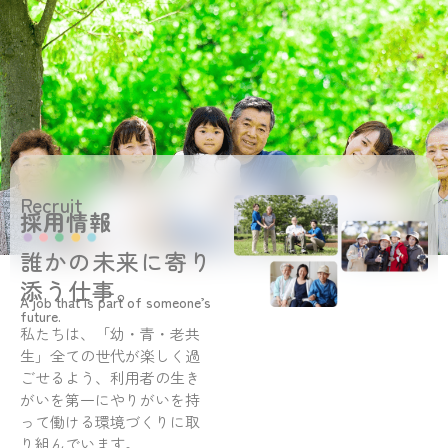
Recruit
採用情報
誰かの未来に寄り
添う仕事。
A job that is part of someone’s
future.
私たちは、「幼・青・老共
生」全ての世代が楽しく過
ごせるよう、利用者の生き
がいを第一にやりがいを持
って働ける環境づくりに取
り組んでいます。