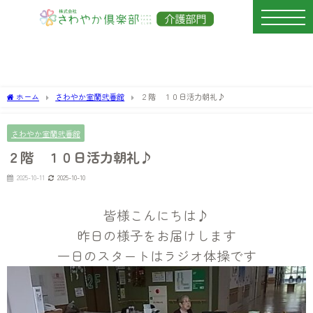
ホーム
さわやか室蘭弐番館
２階 １０日活力朝礼♪
さわやか室蘭弐番館
２階 １０日活力朝礼♪
2025-10-11
2025-10-10
皆様こんにちは♪
昨日の様子をお届けします
一日のスタートはラジオ体操です