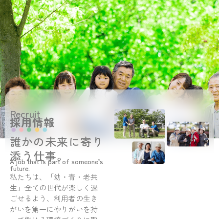
Recruit
採用情報
誰かの未来に寄り
添う仕事。
A job that is part of someone’s
future.
私たちは、「幼・青・老共
生」全ての世代が楽しく過
ごせるよう、利用者の生き
がいを第一にやりがいを持