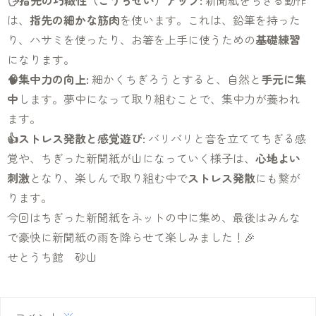
🖐️指先の巧緻性（こうちせい）アップ:
新聞紙をちぎる動作
は、
指先の細かな筋肉
を使います。これは、鉛筆を持った
り、ハサミを使ったり、お箸を上手に使うための
基礎練習
になります。
🧠集中力の向上:
細かくちぎろうとすると、自然と
手元に集
中
します。夢中になって取り組むことで、集中力が養われ
ます。
👍ストレス発散と感覚遊び:
バリバリと音を立ててちぎる感
覚や、ちぎった新聞紙が山になっていく様子は、
心地よい
刺激
となり、楽しんで取り組む中で
ストレス発散
にも繋が
ります。
今回はちぎった新聞紙をネットの中に集め、最後はみんな
で豪快に新聞紙の雨を降らせて楽しみました！🎉
せとうち館 砂山