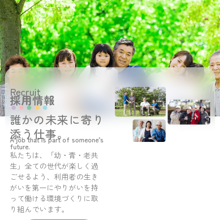
Recruit
採用情報
誰かの未来に寄り
添う仕事。
A job that is part of someone’s
future.
私たちは、「幼・青・老共
生」全ての世代が楽しく過
ごせるよう、利用者の生き
がいを第一にやりがいを持
って働ける環境づくりに取
り組んでいます。