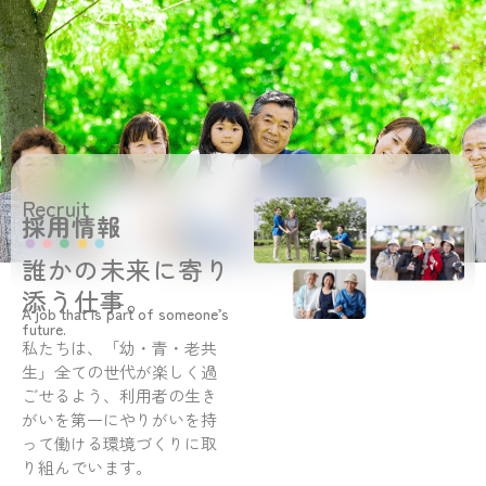
Recruit
採用情報
誰かの未来に寄り
添う仕事。
A job that is part of someone’s
future.
私たちは、「幼・青・老共
生」全ての世代が楽しく過
ごせるよう、利用者の生き
がいを第一にやりがいを持
って働ける環境づくりに取
り組んでいます。