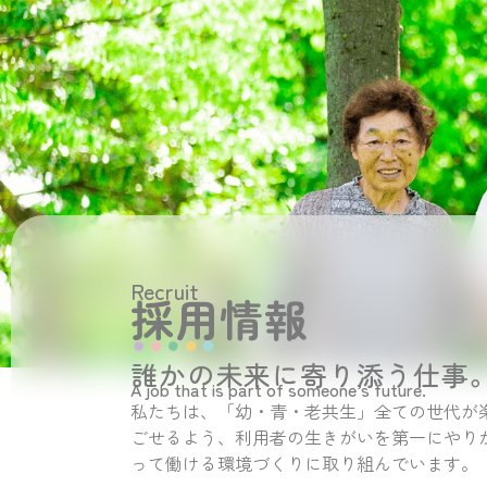
Recruit
採用情報
誰かの未来に寄り添う仕事
A job that is part of someone’s future.
私たちは、「幼・青・老共生」全ての世代が
ごせるよう、利用者の生きがいを第一にやり
って働ける環境づくりに取り組んでいます。