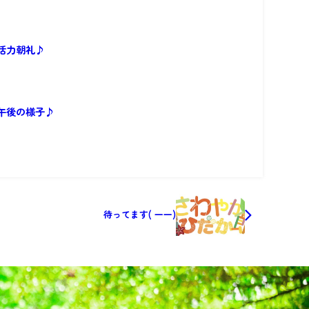
活力朝礼♪
午後の様子♪
待ってます( 一一)