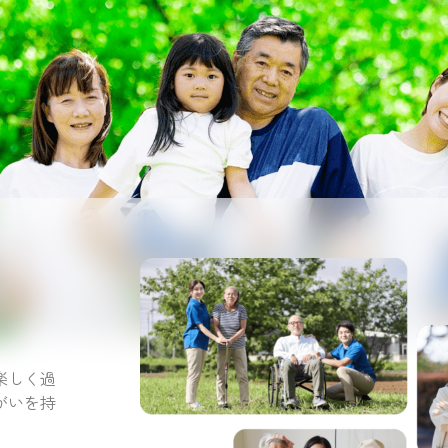
。
楽しく過
がいを持