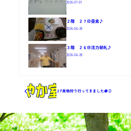
2026-07-01
２階 ２７日昼食♪
2026-06-28
３階 ２６日活力朝礼♪
2026-06-28
２F果物狩り行ってきました🍇②