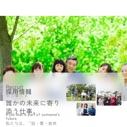
Recruit
採用情報
誰かの未来に寄り
添う仕事。
A job that is part of someone’s
future.
私たちは、「幼・青・老共