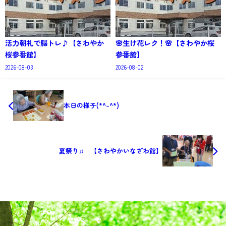
活力朝礼で脳トレ♪【さわやか
🌸生け花レク！🌸【さわやか桜
桜参番館】
参番館】
2026-08-03
2026-08-02
本日の様子(*^-^*)
夏祭り♫ 【さわやかいなざわ館】