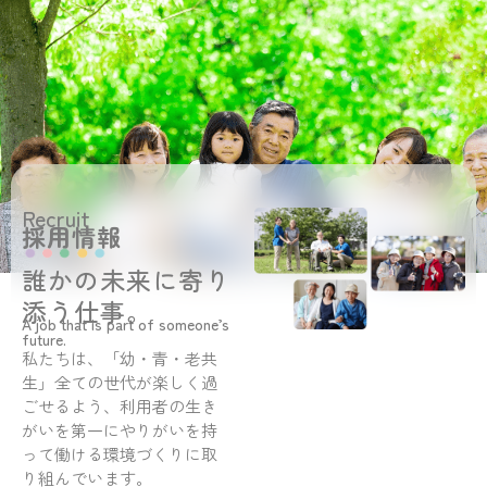
Recruit
採用情報
誰かの未来に寄り
添う仕事。
A job that is part of someone’s
future.
私たちは、「幼・青・老共
生」全ての世代が楽しく過
ごせるよう、利用者の生き
がいを第一にやりがいを持
って働ける環境づくりに取
り組んでいます。