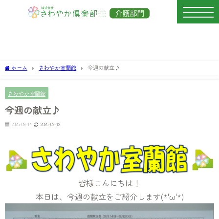
ホーム
さわやか室蘭館
今週の献立♪
さわやか室蘭館
今週の献立♪
2025-09-14
2025-09-12
皆様こんにちは！
本日は、今週の献立をご紹介します(*'ω'*)