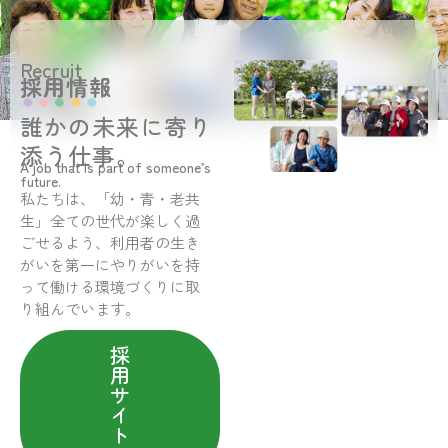
Recruit
採用情報
誰かの未来に寄り
添う仕事。
A job that is part of someone’s
future.
私たちは、「幼・青・老共
生」全ての世代が楽しく過
ごせるよう、利用者の生き
がいを第一にやりがいを持
って働ける環境づくりに取
り組んでいます。
採
用
サ
イ
ト