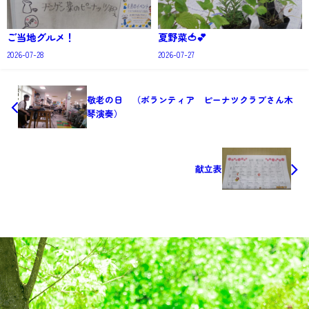
ご当地グルメ！
夏野菜🍅💕
2026-07-28
2026-07-27
敬老の日 （ボランティア ピーナツクラブさん木
琴演奏）
献立表