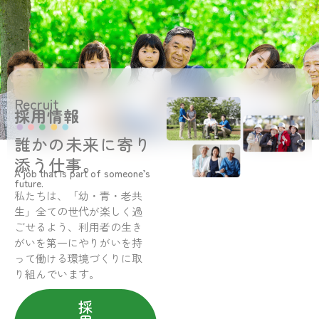
Recruit
採用情報
誰かの未来に寄り
添う仕事。
A job that is part of someone’s
future.
私たちは、「幼・青・老共
生」全ての世代が楽しく過
ごせるよう、利用者の生き
がいを第一にやりがいを持
って働ける環境づくりに取
り組んでいます。
採