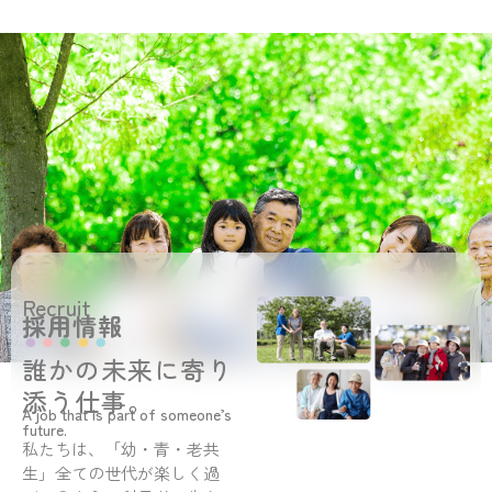
Recruit
採用情報
誰かの未来に寄り
添う仕事。
A job that is part of someone’s
future.
私たちは、「幼・青・老共
生」全ての世代が楽しく過