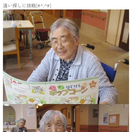
違い探しに挑戦(#^.^#)