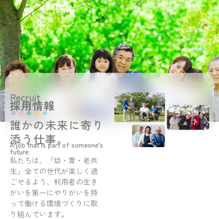
Recruit
採用情報
誰かの未来に寄り
添う仕事。
A job that is part of someone’s
future.
私たちは、「幼・青・老共
生」全ての世代が楽しく過
ごせるよう、利用者の生き
がいを第一にやりがいを持
って働ける環境づくりに取
り組んでいます。