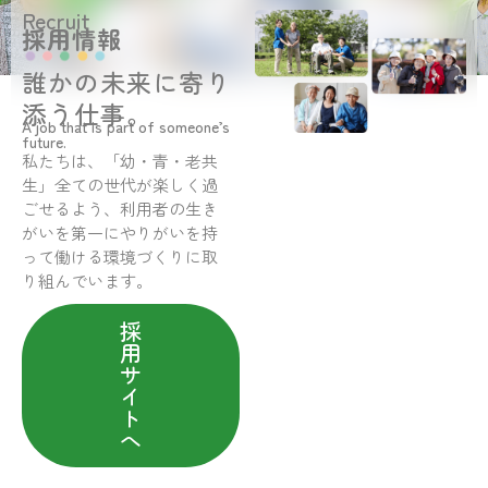
Recruit
採用情報
誰かの未来に寄り
添う仕事。
A job that is part of someone’s
future.
私たちは、「幼・青・老共
生」全ての世代が楽しく過
ごせるよう、利用者の生き
がいを第一にやりがいを持
って働ける環境づくりに取
り組んでいます。
採
用
サ
イ
ト
へ