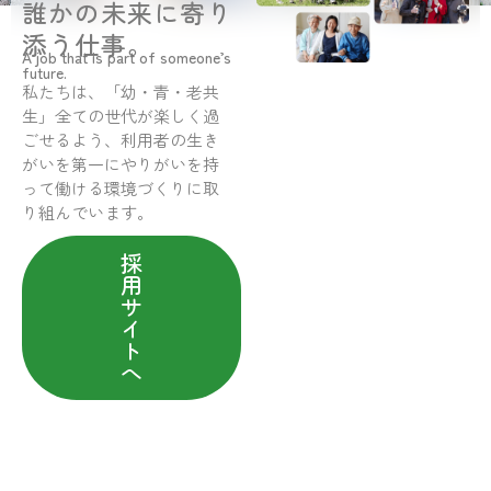
誰かの未来に寄り
添う仕事。
A job that is part of someone’s
future.
私たちは、「幼・青・老共
生」全ての世代が楽しく過
ごせるよう、利用者の生き
がいを第一にやりがいを持
って働ける環境づくりに取
り組んでいます。
採
用
サ
イ
ト
へ