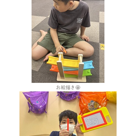
お絵描き🤩