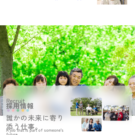
Recruit
採用情報
誰かの未来に寄り
添う仕事。
A job that is part of someone’s
future.