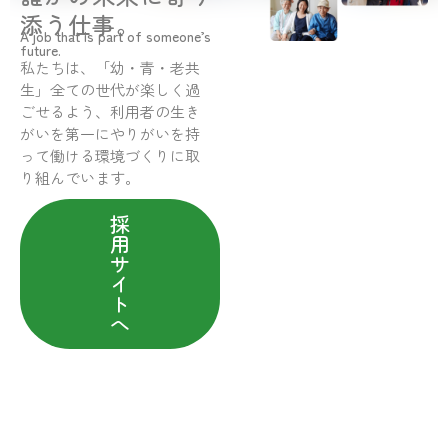
添う仕事。
A job that is part of someone’s
future.
私たちは、「幼・青・老共
生」全ての世代が楽しく過
ごせるよう、利用者の生き
がいを第一にやりがいを持
って働ける環境づくりに取
り組んでいます。
採
用
サ
イ
ト
へ