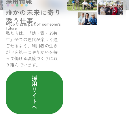
採用情報
誰かの未来に寄り
添う仕事。
A job that is part of someone’s
future.
私たちは、「幼・青・老共
生」全ての世代が楽しく過
ごせるよう、利用者の生き
がいを第一にやりがいを持
って働ける環境づくりに取
り組んでいます。
採
用
サ
イ
ト
へ