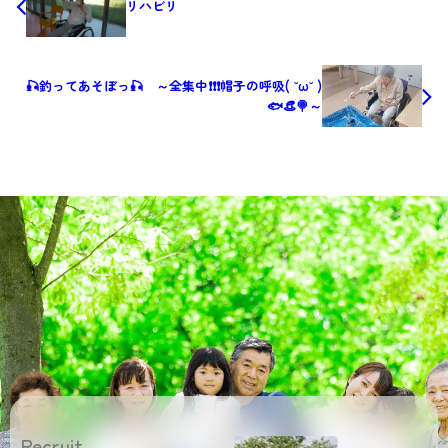
リハビリ
🎣釣ってあそぼっ🎣 ～全集中❗❗❗帽子の呼吸( ˘ω˘ )
🐟👒🍭～
Recruit