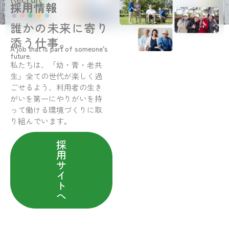
採用情報
誰かの未来に寄り
添う仕事。
A job that is part of someone’s
future.
私たちは、「幼・青・老共
生」全ての世代が楽しく過
ごせるよう、利用者の生き
がいを第一にやりがいを持
って働ける環境づくりに取
り組んでいます。
採
用
サ
イ
ト
へ