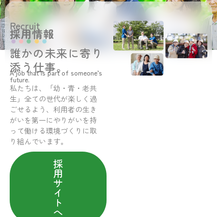
Recruit
採用情報
誰かの未来に寄り
添う仕事。
A job that is part of someone’s
future.
私たちは、「幼・青・老共
生」全ての世代が楽しく過
ごせるよう、利用者の生き
がいを第一にやりがいを持
って働ける環境づくりに取
り組んでいます。
採
用
サ
イ
ト
へ