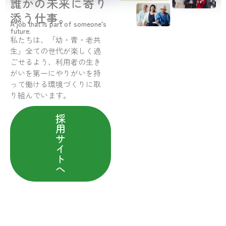
誰かの未来に寄り
添う仕事。
A job that is part of someone’s
future.
私たちは、「幼・青・老共
生」全ての世代が楽しく過
ごせるよう、利用者の生き
がいを第一にやりがいを持
って働ける環境づくりに取
り組んでいます。
採
用
サ
イ
ト
へ