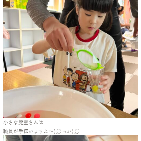
小さな児童さんは
職員が手伝いますよ〜( ͜○ ･ω･) ͜○