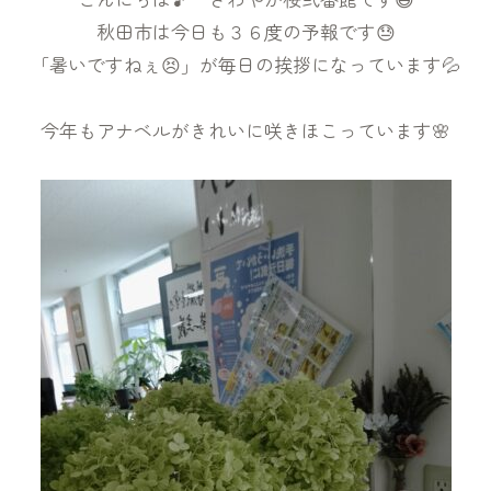
秋田市は今日も３６度の予報です😓
「暑いですねぇ😣」が毎日の挨拶になっています💦
今年もアナベルがきれいに咲きほこっています🌸