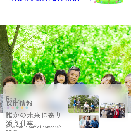
Recruit
採用情報
誰かの未来に寄り
添う仕事。
A job that is part of someone’s
future.