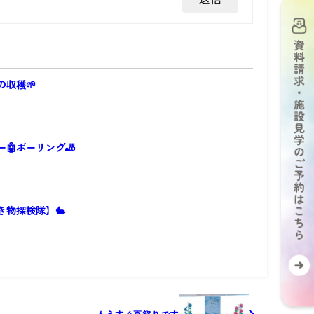
の収穫🌱
🤖ボーリング🎳
き物探検隊】🐇