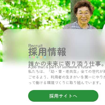
Recruit
採用情報
誰かの未来に寄り添う仕事
A job that is part of someone’s future.
私たちは、「幼・青・老共生」全ての世代が
ごせるよう、利用者の生きがいを第一にやり
って働ける環境づくりに取り組んでいます。
採用サイトへ