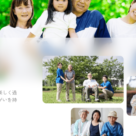
。
楽しく過
がいを持