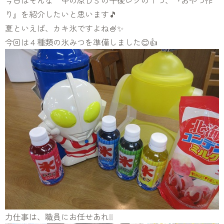
今日はそんな 中の原ＤＳの午後レクの１つ、『おやつ作
り』を紹介したいと思います🎵
夏といえば、カキ氷ですよね🍧✨
今回は４種類の氷みつを準備しました😊👍
力仕事は、職員にお任せあれ❕❕