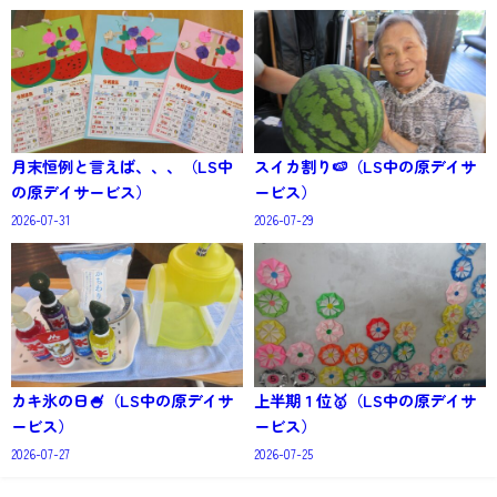
月末恒例と言えば、、、（LS中
スイカ割り🍉（LS中の原デイサ
の原デイサービス）
ービス）
2026-07-31
2026-07-29
カキ氷の日🍧（LS中の原デイサ
上半期１位🥇（LS中の原デイサ
ービス）
ービス）
2026-07-27
2026-07-25