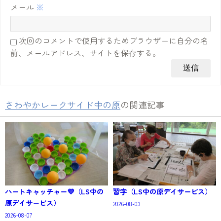
メール
※
次回のコメントで使用するためブラウザーに自分の名
前、メールアドレス、サイトを保存する。
さわやかレークサイド中の原
の関連記事
ハートキャッチャー💜（LS中の
習字（LS中の原デイサービス）
原デイサービス）
2026-08-03
2026-08-07