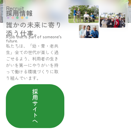
Recruit
採用情報
誰かの未来に寄り
添う仕事。
A job that is part of someone’s
future.
私たちは、「幼・青・老共
生」全ての世代が楽しく過
ごせるよう、利用者の生き
がいを第一にやりがいを持
って働ける環境づくりに取
り組んでいます。
採
用
サ
イ
ト
へ